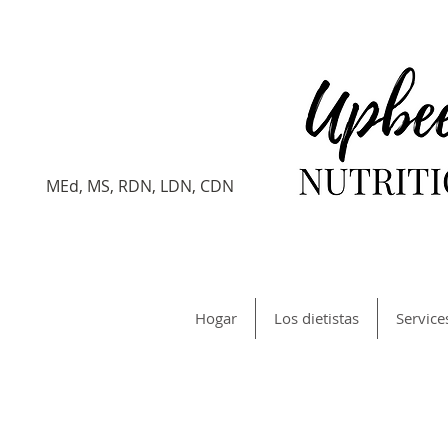
Verónica
Gersten
Dietista registrado
MEd, MS, RDN, LDN, CDN
Hogar
Los dietistas
Service